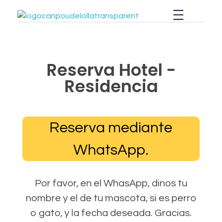
Cría profesional responsable de perros y gatos. Centro de mascotas.
Cría profesional responsable y venta de perros y gatos con pedigrí, cobayas, conejos y pájaros. Hotel residencia para perros y gatos. Adiestramiento de perros y escuela de cahorros, Tienda con peluquería. Nos encontrarmos en Peñíscola, Benicarló y Vinaròs. Venta de Pomerania.
Reserva Hotel -
Residencia
Reserva mediante
WhatsApp.
Por favor, en el WhasApp, dinos tu
nombre y el de tu mascota, si es perro
o gato, y la fecha deseada. Gracias.