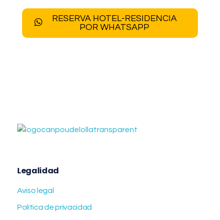
RESERVA HOTEL-RESIDENCIA
POR WHATSAPP
Cría profesional responsable de perros y gatos. Centro de mascotas.
Cría profesional responsable y venta de perros y gatos con pedigrí, cobayas, conejos y pájaros. Hotel residencia para perros y gatos. Adiestramiento de perros y escuela de cahorros, Tienda con peluquería. Nos encontrarmos en Peñíscola, Benicarló y Vinaròs. Venta de Pomerania.
Legalidad
Aviso legal
Política de privacidad