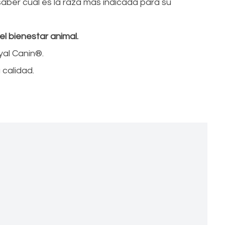
aber cual es la raza más indicada para su
l bienestar animal.
al Canin®.
 calidad.
re, Pastor Belga Groenendael
Chihuahua
El Chihuahua es la raza de perro más