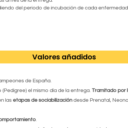
as antes de la entrega.
ndiendo del periodo de incubación de cada enfermedad 
Valores añadidos
ampeones de España.
 (Pedigree) el mismo día de la entrega.
Tramitado por l
en las
etapas de sociabilización
desde Prenatal, Neonat
 comportamiento
.