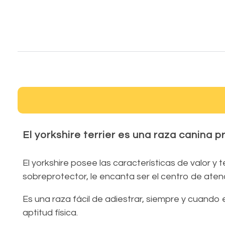
Cría profesional responsable de perros y gatos. Centro de mascotas.
Cría profesional responsable y venta de perros y gatos con pedigrí, cobayas, conejos y pájaros. Hotel residencia para perros y gatos. Adiestramiento de perros y escuela de cahorros, Tienda con peluquería. Nos encontrarmos en Peñíscola, Benicarló y Vinaròs. Venta de Pomerania.
El
yorkshire terrier
es una raza canina pr
El yorkshire posee las características de valor y 
sobreprotector, le encanta ser el centro de aten
Es una raza fácil de adiestrar, siempre y cuando 
aptitud física.