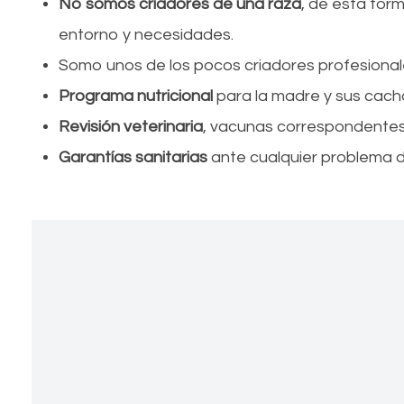
No somos criadores de una raza
, de esta for
entorno y necesidades.
Somo unos de los pocos criadores profesional
Programa nutricional
para la madre y sus cach
Revisión veterinaria
, vacunas correspondentes 
Garantías sanitarias
ante cualquier problema de
Bichón Maltés, Caniche Toy,
Bichón Maltés
El bichón maltés es una raza de perro