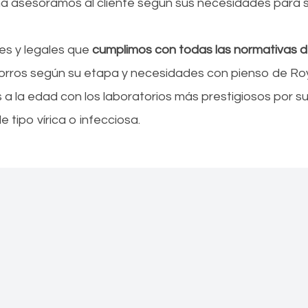
ma asesoramos al cliente según sus necesidades para s
es y legales que
cumplimos con todas las normativas de
orros según su etapa y necesidades con pienso de Roy
a la edad con los laboratorios más prestigiosos por su
 tipo vírica o infecciosa.
Nuestros Perros
 Chiuaua, Pomerania, Rottweiler, Shih Tzu, Yorkshi
Caniche Toy
Variedad de caniche con una altura de