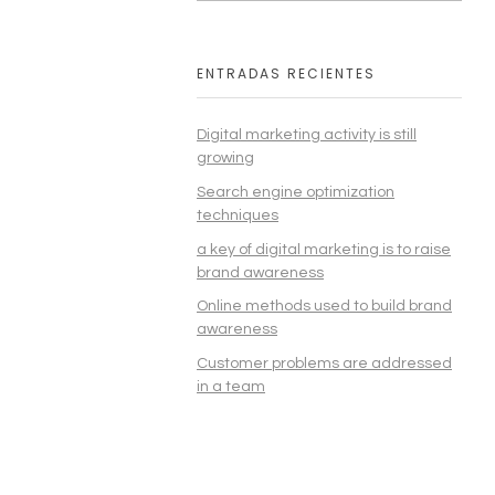
ENTRADAS RECIENTES
Digital marketing activity is still
growing
Search engine optimization
techniques
a key of digital marketing is to raise
brand awareness
Online methods used to build brand
awareness
Customer problems are addressed
rst class
in a team
UX and UI Kits