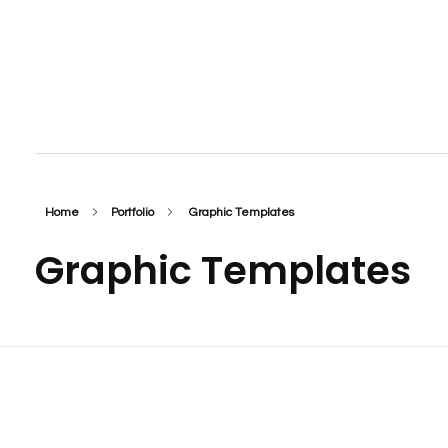
Cría profesional responsable de perros y gatos. Centro de mascotas.
Cría profesional responsable y venta de perros y gatos con pedigrí, cobayas, conejos y pájaros. Hotel residencia para perros y gatos. Adiestramiento de perros y escuela de cahorros, Tienda con peluquería. Nos encontrarmos en Peñíscola, Benicarló y Vinaròs. Venta de Pomerania.
Home
Portfolio
Graphic Templates
Graphic Templates